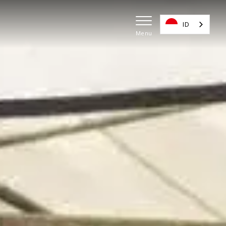
ID
Menu
Naviga
utama
(EN)