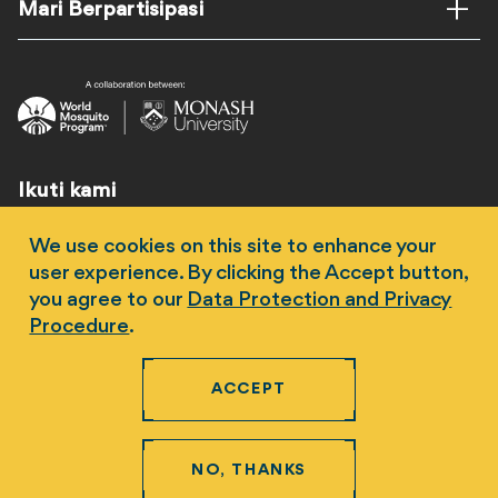
Mari Berpartisipasi
Ikuti kami
We use cookies on this site to enhance your
user experience. By clicking the Accept button,
you agree to our
Data Protection and Privacy
Procedure
.
Hak Cipta 2026 Universitas Monash. World Mosquito
Program ABN 95 654 255 455 -
Pernyataan Penolakan
ACCEPT
dan Hak Cipta
-
Prosedur Perlindungan Data dan
Privasi
Kirim
email ke contact@worldmosquito.org
untuk izin
mereproduksi materi di situs web ini.
NO, THANKS
Newpath Web