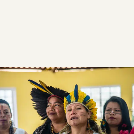
satu kapsul
Wolbachia
telur nyamuk (Wolbito)
dan pamflet yang menjelaskan cara membuat
rumah Wolbito. Proyek ini dilaksanakan
selama 4 bulan dan melibatkan sekitar 1500
siswa.