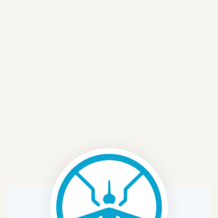
Kami telah bekerja sama dengan masyarakat
di Brasil sejak tahun 2012 untuk membantu
mencegah penyakit yang ditularkan oleh
nyamuk. Lihat perkembangan dan lokasi
proyek kami di sini.
KUNJUNGI PROYEK KAMI YANG LAIN DI
BRASIL