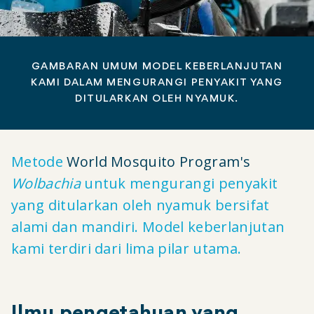
GAMBARAN UMUM MODEL KEBERLANJUTAN
KAMI DALAM MENGURANGI PENYAKIT YANG
DITULARKAN OLEH NYAMUK.
Metode
World Mosquito Program's
Wolbachia
untuk mengurangi penyakit
yang ditularkan oleh nyamuk bersifat
alami dan mandiri. Model keberlanjutan
kami terdiri dari lima pilar utama.
Ilmu pengetahuan yang