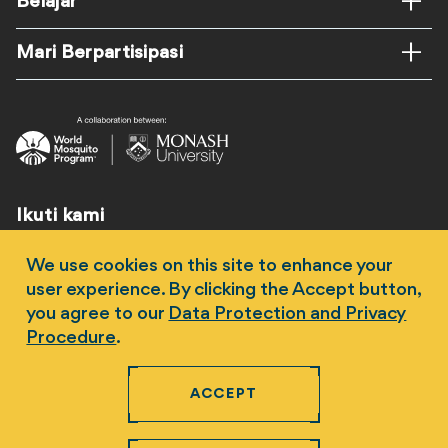
Belajar
Mari Berpartisipasi
Ikuti kami
We use cookies on this site to enhance your
user experience. By clicking the Accept button,
you agree to our
Data Protection and Privacy
Procedure
.
Hak Cipta 2026 Universitas Monash. World Mosquito
Program ABN 95 654 255 455 -
Pernyataan Penolakan
ACCEPT
dan Hak Cipta
-
Prosedur Perlindungan Data dan
Privasi
Kirim
email ke contact@worldmosquito.org
untuk izin