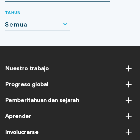
TAHUN
Semua
Footer
Nuestro trabajo
ES
Progreso global
Pemberitahuan dan sejarah
Aprender
Involucrarse