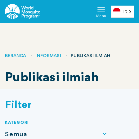
Loncat
ke
ID
Menu
konten
Navigas
utama
utama
(ES)
BERANDA
INFORMASI
PUBLIKASI ILMIAH
Remah
Publikasi ilmiah
roti
Filter
KATEGORI
Semua