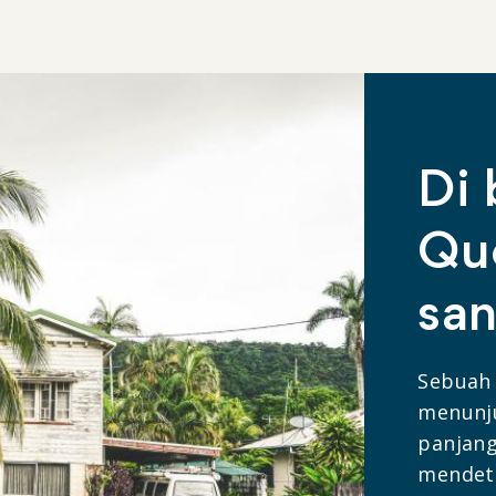
Di 
Qu
san
Sebuah 
menunj
panjang
mendet