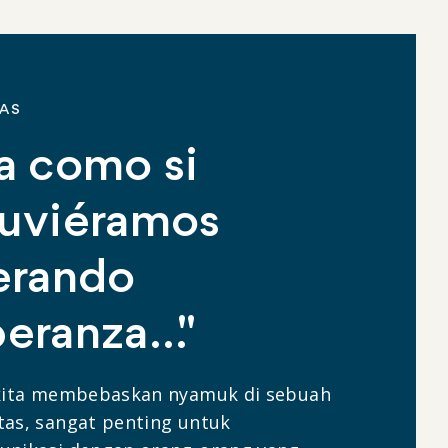
IAS
a como si
tuviéramos
erando
eranza..."
kita membebaskan nyamuk di sebuah
as, sangat penting untuk