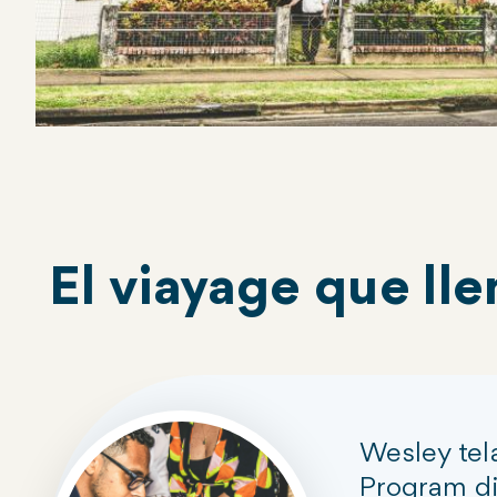
El viayage que ll
Wesley tel
Program di