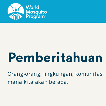
Loncat
ke
konten
utama
Pemberitahuan 
Orang-orang, lingkungan, komunitas, d
mana kita akan berada.