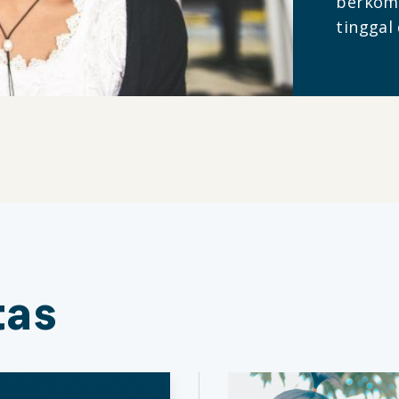
berkomu
tinggal 
tas