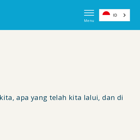
ID
Menu
Naviga
utama
(ES)
a, apa yang telah kita lalui, dan di