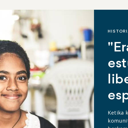
HISTOR
"Er
es
lib
esp
Ketika 
komunit