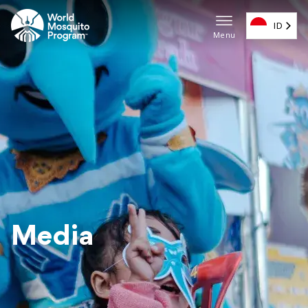
Loncat
ke
ID
Menu
konten
Navigas
utama
utama
(EN)
Media