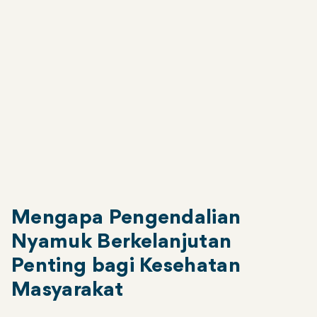
Stanford, Manajer Entomologi Lapangan
WMPyang mengawasi proyek di Kiribati.
"Dedikasi tim WMP Kiribati dan kekuatan
kemitraan masyarakat dan pemerintah telah
meletakkan dasar bagi masa depan yang lebih
sehat dan lebih aman bagi masyarakat
Kiribati."
Mengapa Pengendalian
Nyamuk Berkelanjutan
Penting bagi Kesehatan
Masyarakat